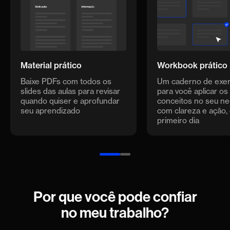
Marca & Cultura: como marcas fortes nascem de
culturas fortes e o impacto disso no negócio
Escalabilidade & Simplicidade: por que crescer
rápido não é mágica, é método, e como simplificar
o negócio para escalar
Material prático
Workbook prático
Baixe PDFs com todos os
Um caderno de exer
Autoconhecimento & Reinvenção: como
slides das aulas para revisar
para você aplicar os
empresas que sobrevivem mudam rápido e o
quando quiser e aprofundar
conceitos no seu ne
mindset por trás disso
seu aprendizado
com clareza e ação,
primeiro dia
Liderança de Market Share: como quem lidera o
mercado cria barreiras invisíveis e mantém a
liderança
Por que você pode confiar
no meu trabalho?