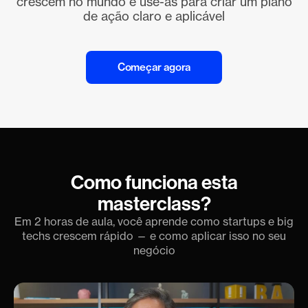
crescem no mundo e use-as para criar um plano
de ação claro e aplicável
Começar agora
Como funciona esta
masterclass?
Em 2 horas de aula, você aprende como startups e big
techs crescem rápido
— e como aplicar isso no seu
negócio