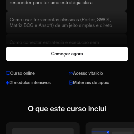
responder para ter uma estratégia clara
Como usar ferramentas clássicas (Porter, SWOT,
Matriz BCG e Ansoff) de um jeito simples e direto
Como conectar estratégia e execução sem
enrolação
Começar agora
Exemplos reais de empresas que eu ajudei a
escalar, com o que deu certo e o que deu errado
Curso online
Acesso vitalício
2 módulos intensivos
Materiais de apoio
As 5 práticas que as startups e
big techs usam
O que este curso inclui
Defensibilidade & Moat: como criar um negócio
difícil de copiar, mesmo sem tecnologia