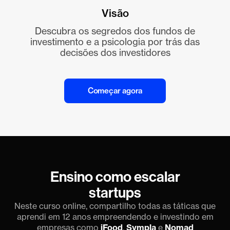
Visão
Descubra os segredos dos fundos de
investimento e a psicologia por trás das
decisões dos investidores
Começar agora
Ensino como escalar
startups
Neste curso online, compartilho todas as táticas que
aprendi em 12 anos empreendendo e
investindo em
empresas como
iFood
,
Sympla
e
Nomad