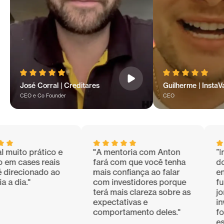
José Corral | Creditares
Guilherme | InstaV
CEO e Co Founder
CEO
o prático e
"A mentoria com Anton
”Impres
ases reais
fará com que você tenha
do Alex,
cionado ao
mais confiança ao falar
ensinam
a."
com investidores porque
fundame
terá mais clareza sobre as
jornada
expectativas e
investi
comportamento deles."
formata
estraté