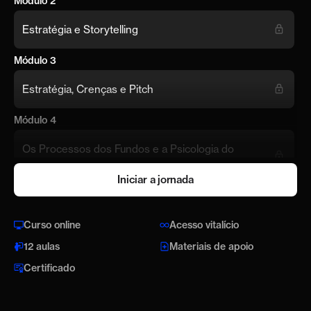
Módulo 2
Estratégia e Storytelling
Módulo 3
Estratégia, Crenças e Pitch
Módulo 4
Os Processos dos Fundos e a Psicologia do
Investidor
Iniciar a jornada
Bônus
Captando Investimento Anjo
Curso online
Acesso vitalício
12 aulas
Materiais de apoio
Certificado