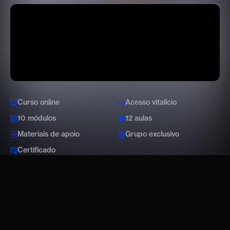
Curso online
Acesso vitalício
10 módulos
12 aulas
Materiais de apoio
Grupo exclusivo
Certificado