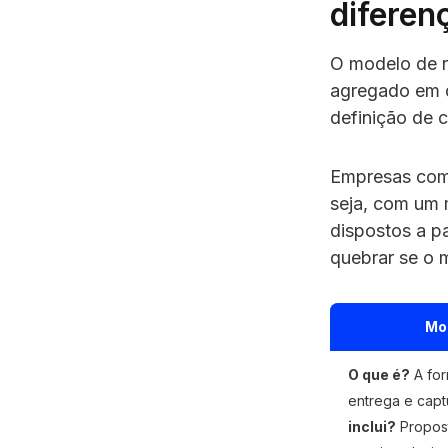
diferen
O modelo de 
agregado em d
definição de 
Empresas com 
seja, com um 
dispostos a pa
quebrar se o 
Mo
O que é?
A for
entrega e capt
inclui?
Propost