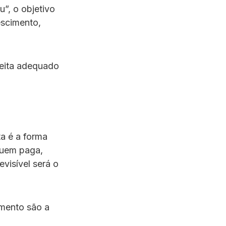
”, o objetivo
escimento,
ceita adequado
ta é a forma
quem paga,
visível será o
amento são a