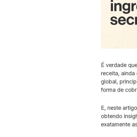
É verdade que
receita, aind
global, princi
forma de cobr
E, neste arti
obtendo insig
exatamente as