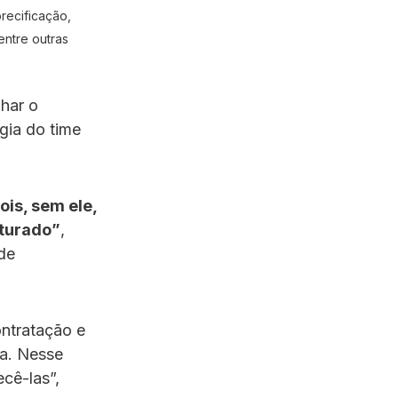
recificação,
entre outras
har o
gia do time
ois, sem ele,
uturado”
,
 de
ontratação e
ra. Nesse
ecê-las”,