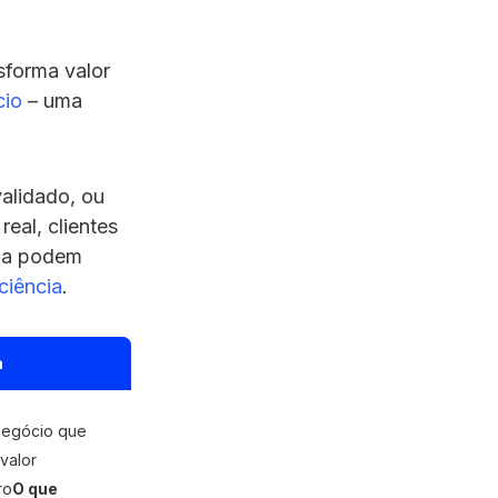
forma valor
cio
– uma
alidado, ou
eal, clientes
nda podem
ciência
.
a
negócio que
valor
ro
O que