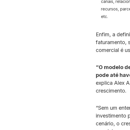
canais, relaci
recursos, parce
etc.
Enfim, a defi
faturamento, s
comercial é u
“O modelo de 
pode até hav
explica Alex A
crescimento.
“Sem um enten
investimento 
cenário, o cre