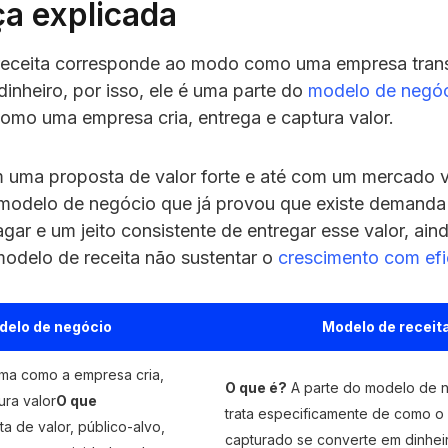
ça explicada
receita corresponde ao modo como uma empresa trans
inheiro, por isso, ele é uma parte do
modelo de negó
como uma empresa cria, entrega e captura valor.
uma proposta de valor forte e até com um mercado v
modelo de negócio que já provou que existe demanda r
gar e um jeito consistente de entregar esse valor, ai
modelo de receita não sustentar o
crescimento com efi
delo de negócio
Modelo de receit
ma como a empresa cria,
O que é?
A parte do modelo de 
ura valor
O que
trata especificamente de como o 
a de valor, público-alvo,
capturado se converte em dinhei