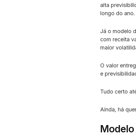
alta previsibi
longo do ano.
Já o modelo d
com receita va
maior volatili
O valor entre
e previsibilid
Tudo certo at
Ainda, há que
Modelo 