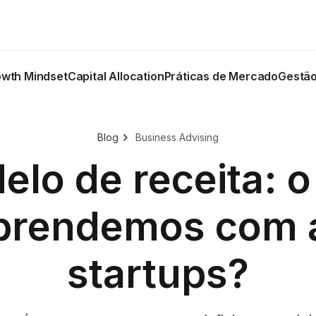
wth Mindset
Capital Allocation
Práticas de Mercado
Gestão
Blog
Business Advising
elo de receita: o
prendemos com 
startups?