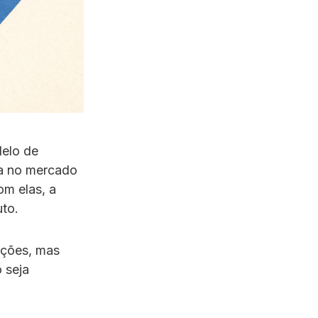
delo de
ça no mercado
om elas, a
uto.
ações, mas
 seja