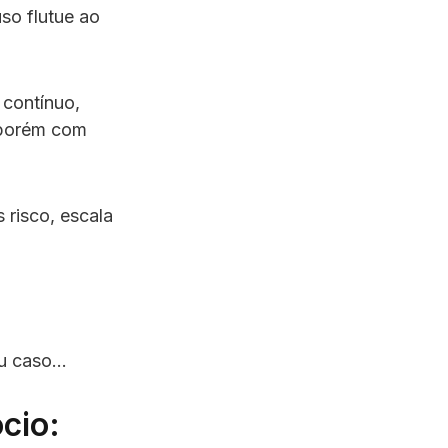
uso flutue ao
 contínuo,
, porém com
 risco, escala
eu caso…
cio: